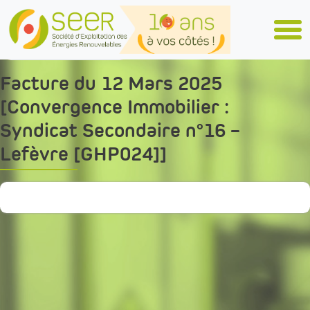
Skip to main content
Tous les articles
Facture du 12 Mars 2025
[Convergence Immobilier :
Syndicat Secondaire n°16 –
Lefèvre [GHP024]]