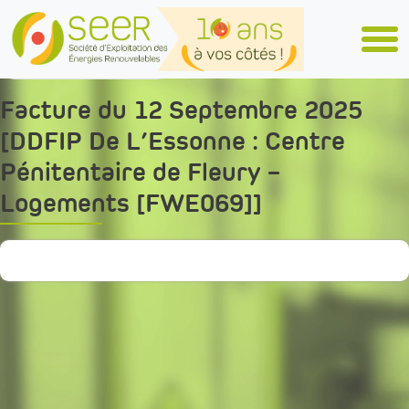
Skip to main content
Tous les articles
Facture du 12 Septembre 2025
[DDFIP De L’Essonne : Centre
Pénitentaire de Fleury –
Logements [FWE069]]