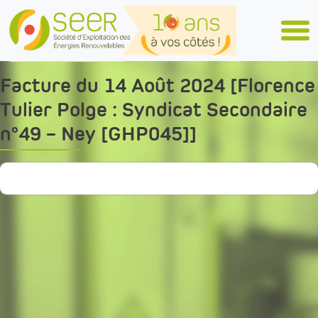
Skip to main content
Tous les articles
Facture du 14 Août 2024 [Florence
Tulier Polge : Syndicat Secondaire
n°49 – Ney [GHP045]]