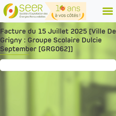
Skip to main content
Tous les articles
Facture du 15 Juillet 2025 [Ville De
Grigny : Groupe Scolaire Dulcie
September [GRG062]]