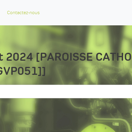
Contactez-nous
let 2024 [PAROISSE CATH
 [GVP051]]