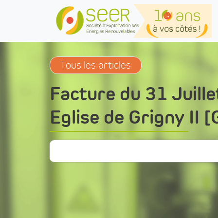
Skip to main content
Tous les articles
Facture du 31 Juil
Eglise de Grigny II